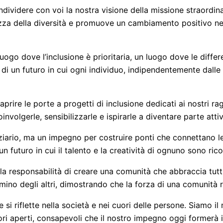
ividere con voi la nostra visione della missione straordin
za della diversità e promuove un cambiamento positivo nei 
n luogo dove l’inclusione è prioritaria, un luogo dove le dif
 di un futuro in cui ogni individuo, indipendentemente dalle a
aprire le porte a progetti di inclusione dedicati ai nostri ra
oinvolgerle, sensibilizzarle e ispirarle a diventare parte at
iario, ma un impegno per costruire ponti che connettano l
futuro in cui il talento e la creatività di ognuno sono rico
la responsabilità di creare una comunità che abbraccia tutti
mino degli altri, dimostrando che la forza di una comunità ri
i riflette nella società e nei cuori delle persone. Siamo il
i aperti, consapevoli che il nostro impegno oggi formerà il